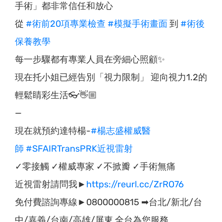
手術」都非常信任和放心
從
#術前20項專業檢查
#模擬手術畫面
到
#術後
保養教學
每一步驟都有專業人員在旁細心照顧✨
現在托小姐已經告別「視力限制」 迎向視力1.2的
輕鬆睛彩生活👓👋🏼
—
現在就預約達特楊-
#楊志盛權威醫
師
#SFAIRTransPRK近視雷射
✓零接觸 ✓權威專家 ✓不掀瓣 ✓手術無痛
近視雷射請問我►
https://reurl.cc/ZrRO76
免付費諮詢專線►0800000815 ➡台北/新北/台
中/嘉義/台南/高雄/屏東 全台為您服務