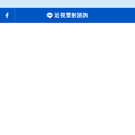
#SFAIR TransPRK
👏🏼
近視雷射諮詢
SCROLL MORE