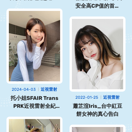
年的「高度近視」❗️
安全高CP值的首選
#SFAIRTransPRK近
視雷射，專業團隊陪
伴迎向清晰視力不緊
張👍🏼
2024-04-03
近視雷射
托小姐SFAIR Trans
2022-01-25
近視雷射
PRK近視雷射全紀
蕭芷渲Iris_台中紅豆
錄，迎向明亮視力原
餅女神的真心告白
來超簡單❗️