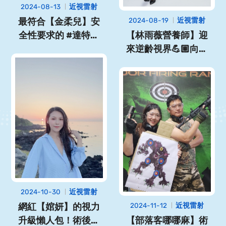
2024-08-13
近視雷射
最符合【金柔兒】安
2024-08-19
近視雷射
全性要求的 #達特楊
【林雨薇營養師】迎
眼科
來逆齡視界💪🏼向眼
#SFAIRTransPRK近
鏡說掰掰👋
視雷射💯
#SFAIRTransPRK近
視雷射
2024-10-30
近視雷射
網紅【婠妍】的視力
2024-11-12
近視雷射
升級懶人包！術後視
【部落客哪哪麻】術