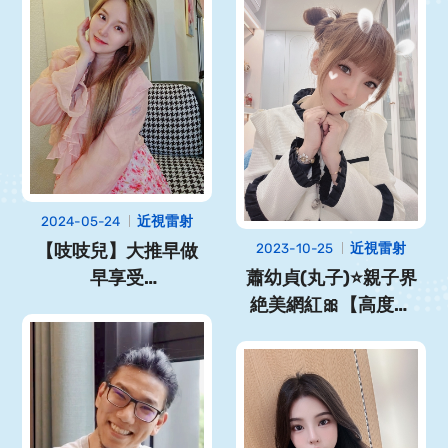
2024-05-24
近視雷射
【吱吱兒】大推早做
2023-10-25
近視雷射
早享受
蕭幼貞(丸子)⭐親子界
#SFAIRTransprk近
絶美網紅🎀【高度近
視雷射 ❗️無比滿意的清
視的逆襲】🌪
晰視力❤️