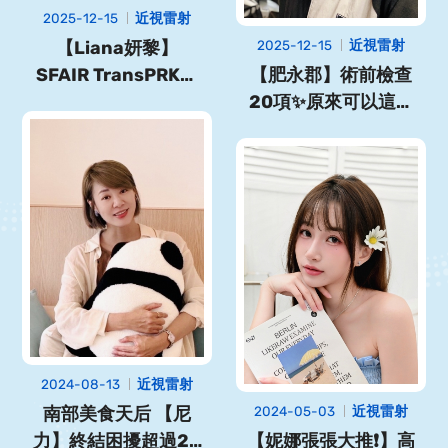
2025-12-15
近視雷射
【Liana妍黎】
2025-12-15
近視雷射
SFAIR TransPRK全
【肥永郡】術前檢查
紀錄
20項✨原來可以這麼
Chill！
2024-08-13
近視雷射
南部美食天后 【尼
2024-05-03
近視雷射
力】終結困擾超過20
【妮娜張張大推❗️】高