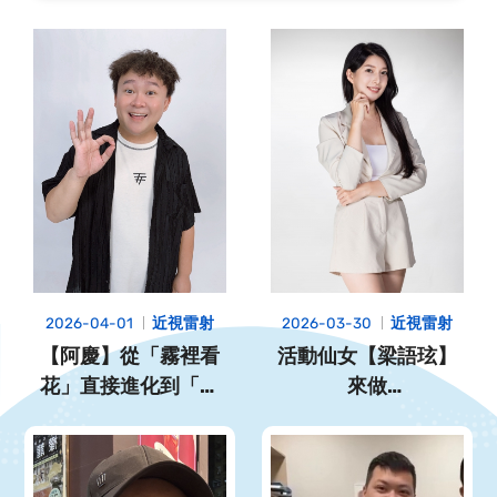
2026-04-01
近視雷射
2026-03-30
近視雷射
【阿慶】從「霧裡看
活動仙女【梁語玹】
花」直接進化到「視
來做
力1.5」
SFAIRTransPRK近
視雷射後，驚呼：
「真的完全不痛!」