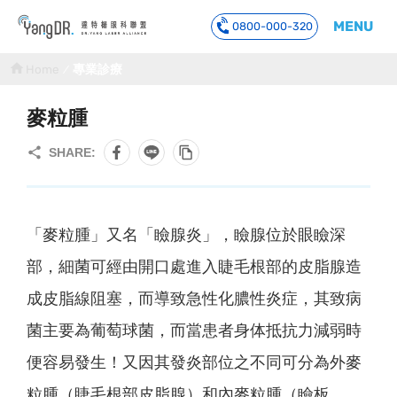
MENU
0800-000-320
到主要內容
Home
專業診療
麥粒腫
「麥粒腫」又名「瞼腺炎」，瞼腺位於眼瞼深
部，細菌可經由開口處進入睫毛根部的皮脂腺造
成皮脂線阻塞，而導致急性化膿性炎症，其致病
菌主要為葡萄球菌，而當患者身体抵抗力減弱時
便容易發生！又因其發炎部位之不同可分為外麥
粒腫（睫毛根部皮脂腺）和內麥粒腫（瞼板