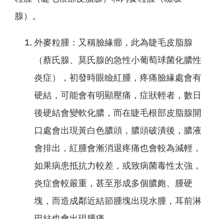
腺）。
外麥粒腫：又稱臉緣癤，此為睫毛皮脂腺
（蔡氏腺、莫氏腺的急性小葡萄球菌化膿性
炎症），初發時眼瞼紅腫，疼痛臉緣處會有
硬結，可能會有明顯壓痛，症狀輕者，數日
後硬結會變軟化膿，而在睫毛根部皮脂腺開
口處會出現黃白色膿頭，膿頭破潰後，膿液
會排出，紅腫會漸消退疼痛也會較為減輕，
如果病患抵抗力較差，或致病菌毒性太強，
炎症會較嚴重，甚至形成多個膿皰、腫硬
塊，而造成鄰近結節腫塊出現水腫，耳前淋
巴結也會出現腫痛。