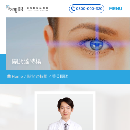
MENU
0800-000-320
到主要內容
關於達特楊
Home
關於達特楊
菁英團隊