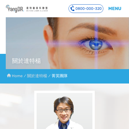
MENU
0800-000-320
到主要內容
關於達特楊
Home
關於達特楊
菁英團隊