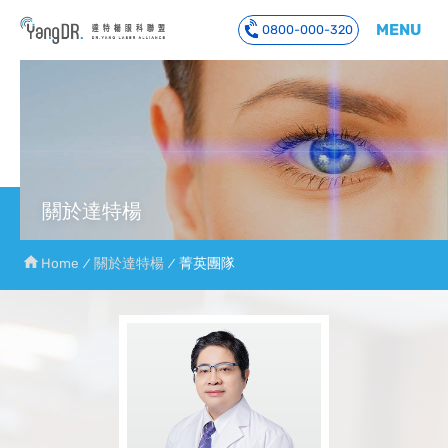
MENU
0800-000-320
到主要內容
關於達特楊
Home
關於達特楊
菁英團隊