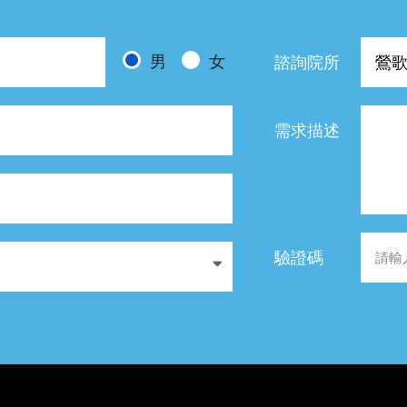
男
女
諮詢院所
需求描述
驗證碼