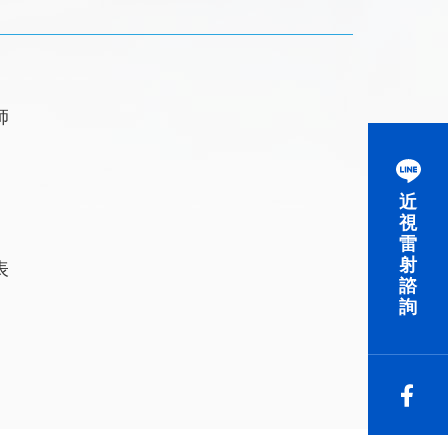
師
近
視
雷
射
表
諮
詢