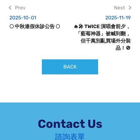
2025-10-01
2025-11-19
🌕 中秋連假休診公告 🌕
🔥🎤 TWICE 演唱會前夕，
「藍莓神器」被喊到翻，
但千萬別亂買場外分裝
品！🚫
BACK
Contact Us
諮詢表單