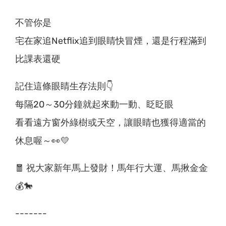
不管你是
宅在家追Netflix追到眼睛快冒煙，還是行程滿到
比課表還硬
記住這條眼睛生存法則👇
每隔20～30分鐘就起來動一動、眨眨眼
看看遠方窗外綠樹或天空，讓眼睛也獲得適當的
休息喔～👀💛
🧧 祝大家新年馬上發財！馬年行大運、馬揪金金
💰🐎
-------