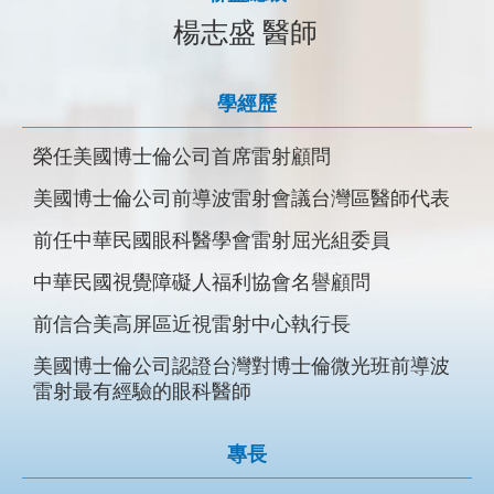
楊志盛 醫師
學經歷
學經歷
學經歷
學經歷
榮任美國博士倫公司首席雷射顧問
三軍總醫院眼科部主治醫師
前屏東信合美眼科院長
前台北馬偕醫院最佳實習醫師
美國博士倫公司前導波雷射會議台灣區醫師代表
國軍高雄總醫院眼科主任 教研部主任
海軍總醫院眼科主任
前台北長庚醫院住院醫師
前任中華民國眼科醫學會雷射屈光組委員
輔英科技大學醫院視網膜科主任
台北榮民總醫院眼科醫師
前彰化秀傳醫院主治醫師
中華民國視覺障礙人福利協會名譽顧問
日本東京醫科大學視網膜研究員
高雄公保門診中心主治醫師
莊眼科診所院長
前信合美高屏區近視雷射中心執行長
國防部軍醫局醫務計畫處副處長
國軍高雄總醫院眼科主治醫師
潮州鎮芳草人物好人好事代表
美國博士倫公司認證台灣對博士倫微光班前導波
左營海軍總醫院副院長
潮州鎮特殊奉獻獎
雷射最有經驗的眼科醫師
大仁科技大學藥學系教授
日本防衛醫科大學客座教授
專長
中山醫學大學生化微生物免疫研究所哲學博士