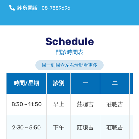
診所電話
08-7889696
Schedule
門診時間表
周一到周六左右滑動看更多
時間/星期
診別
一
二
8:30 ~ 11:50
早上
莊聰吉
莊聰吉
2:30 ~ 5:50
下午
莊聰吉
莊聰吉
1