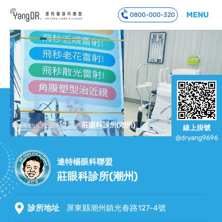
MENU
0800-000-320
到主要內容
Home
診所資訊
莊眼科診所(潮州)
線上掛號
@dryang9696
達特楊眼科聯盟
莊眼科診所(潮州)
診所地址
屏東縣潮州鎮光春路127-4號