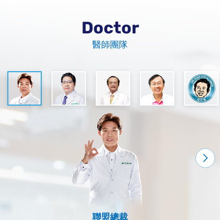
Doctor
醫師團隊
德民達特楊眼科院長
莊眼科診所院長
聯盟執行長
聯盟總裁