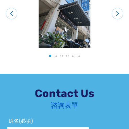
老花眼
斜視及弱視治療
視野缺損
視力保健(含近視及遠視)
視神經病變及萎縮
夜盲症
眼科中草藥治療及諮詢
水果療法(OTO)之諮詢
Contact Us
諮詢表單
姓名(必填)