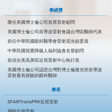
專長
學經歷
學經歷
學經歷
一般眼科
榮任美國博士倫公司首席雷射顧問
新高鳳醫院眼科主任
台北醫學大學醫學系
美國博士倫公司前導波雷射會議台灣區醫師代表
慶昇醫院眼科主任
高雄建國達特楊眼科副院長
前任中華民國眼科醫學會雷射屈光組委員
前陽明眼科診所院長
台南信合美眼科主任醫師
中華民國視覺障礙人福利協會名譽顧問
前三軍總醫院眼科主治總醫師
衛福部新營醫院眼科兼任主治醫師
前信合美高屏區近視雷射中心執行長
中華民國眼科專科醫師
台北新光吳火獅紀念醫院醫學中心眼科總醫師
美國博士倫公司認證台灣對博士倫微光班前導波
中華民國眼科教授醫學會會員
專長
雷射最有經驗的眼科醫師
中華民國屈光及白內障手術醫學會會員
SFAIR TransPRK近視雷射
專長
白內障雷射
SFAIRTransPRK近視雷射
兒童視力控制
飛秒近視雷射