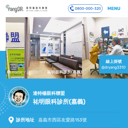
MENU
0800-000-320
到主要內容
線上掛號
@dryang3310
Home
診所資訊
祐明眼科診所(嘉義)
達特楊眼科聯盟
祐明眼科診所(嘉義)
診所地址
嘉義市西區友愛路153號