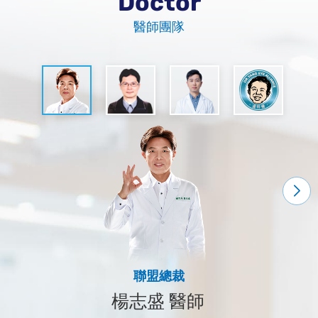
Doctor
醫師團隊
板橋達特楊眼科院長
祐明眼科診所院長
聯盟總裁
楊志盛 醫師