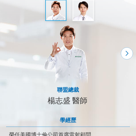
禎明眼科診所院長
聯盟總裁
楊志盛 醫師
學經歷
學經歷
榮任美國博士倫公司首席雷射顧問
高雄長庚醫院眼科部總醫師