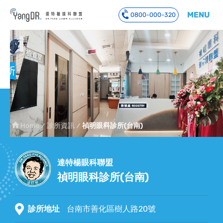
MENU
0800-000-320
到主要內容
Home
診所資訊
禎明眼科診所(台南)
達特楊眼科聯盟
禎明眼科診所(台南)
診所地址
台南市善化區樹人路20號